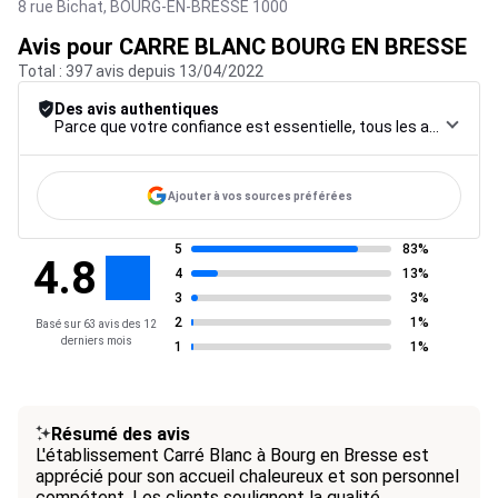
8 rue Bichat,
BOURG-EN-BRESSE
1000
Avis pour CARRE BLANC BOURG EN BRESSE
Total : 397 avis depuis 13/04/2022
Des avis authentiques
Parce que votre confiance est essentielle, tous les avis font l’objet d’une procédure de contrôle rigoureuse, de leur collecte à leur modération, jusqu’à leur mise en ligne, afin de garantir une fiabilité maximale.
Ajouter à vos sources préférées
5
83%
4.8
4
13%
3
3%
2
1%
Basé sur 63 avis des 12
derniers mois
1
1%
Résumé des avis
L'établissement Carré Blanc à Bourg en Bresse est
apprécié pour son accueil chaleureux et son personnel
compétent. Les clients soulignent la qualité