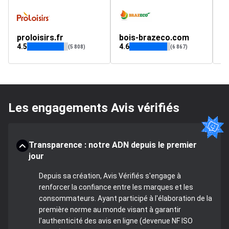
proloisirs.fr
bois-brazeco.com
w
4.5
4.6
4.
(5 808)
(6 867)
Les engagements Avis vérifiés
Transparence : notre ADN depuis le premier
jour
Depuis sa création, Avis Vérifiés s'engage à
renforcer la confiance entre les marques et les
consommateurs. Ayant participé à l'élaboration de la
première norme au monde visant à garantir
l'authenticité des avis en ligne (devenue NF ISO