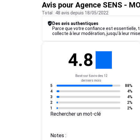
Avis pour Agence SENS - 
Total : 48 avis depuis 18/05/2022
Des avis authentiques
Parce que votre confiance est essentielle, t
collecte à leur modération, jusqu’à leur mise
4.8
Basé sur 6 avis des 12
derniers mois
5
88%
4
4%
3
4%
2
2%
1
2%
Rechercher un mot-clé
Notes :