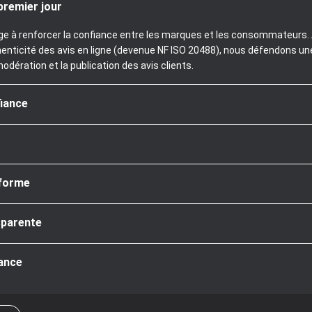
premier jour
age à renforcer la confiance entre les marques et les consommateurs. A
henticité des avis en ligne (devenue NF ISO 20488), nous défendons un
modération et la publication des avis clients.
fiance
nforme
sparente
iance