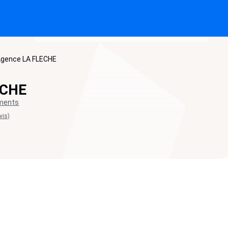
gence LA FLECHE
ECHE
ements
vis)