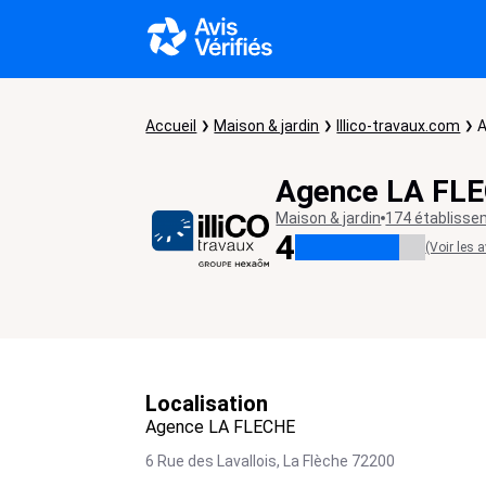
Accueil
Maison & jardin
Illico-travaux.com
A
Agence LA FL
Maison & jardin
174 établiss
4
(Voir les a
Localisation
Agence LA FLECHE
6 Rue des Lavallois,
La Flèche
72200