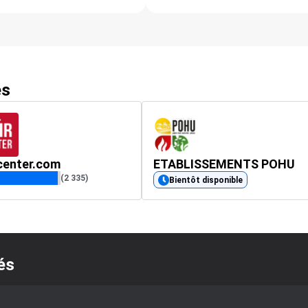
es
center.com
ETABLISSEMENTS POHU
(2 335)
Bientôt disponible
és