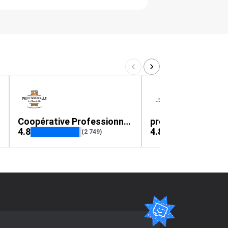
Coopérative Professionnels à Domicile
prosolair.com
4.8
4.8
(2 749)
(412