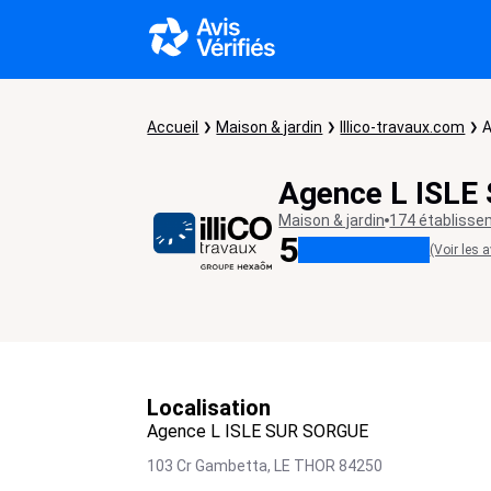
Accueil
Maison & jardin
Illico-travaux.com
A
Agence L ISL
Maison & jardin
174 établiss
5
(Voir les a
Localisation
Agence L ISLE SUR SORGUE
103 Cr Gambetta,
LE THOR
84250