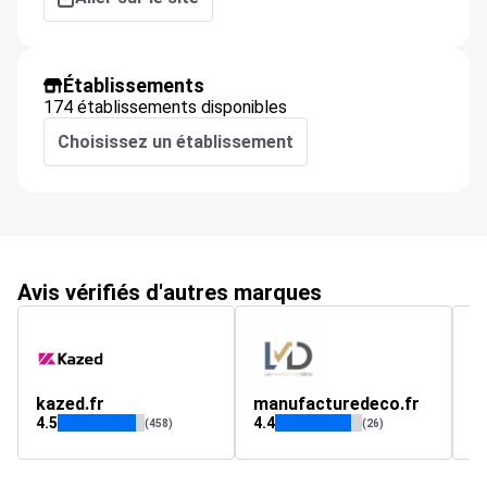
Établissements
174 établissements disponibles
Choisissez un établissement
Avis vérifiés d'autres marques
kazed.fr
manufacturedeco.fr
d
4.5
4.4
4.
(458)
(26)