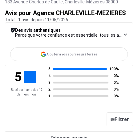
183 Avenue Charles de Gaulle,
Charleville-Mézières
08000
Avis pour Agence CHARLEVILLE-MEZIERES
Total : 1 avis depuis 11/05/2026
Des avis authentiques
Parce que votre confiance est essentielle, tous les avis font l’objet d’une procédure de contrôle rigoureuse, de leur collecte à leur modération, jusqu’à leur mise en ligne, afin de garantir une fiabilité maximale.
Ajouter à vos sources préférées
5
100%
5
4
0%
3
0%
2
0%
Basé sur 1 avis des 12
derniers mois
1
0%
Filtrer
Déposer un avis