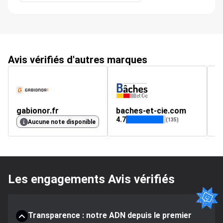
Avis vérifiés d'autres marques
gabionor.fr
baches-et-cie.com
ja
4.7
4.
(135)
Aucune note disponible
Les engagements Avis vérifiés
Transparence : notre ADN depuis le premier