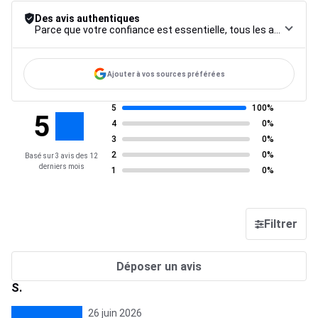
Des avis authentiques
Parce que votre confiance est essentielle, tous les avis font l’objet d’une procédure de contrôle rigoureuse, de leur collecte à leur modération, jusqu’à leur mise en ligne, afin de garantir une fiabilité maximale.
Ajouter à vos sources préférées
5
100%
5
4
0%
3
0%
2
0%
Basé sur 3 avis des 12
derniers mois
1
0%
Filtrer
Déposer un avis
S.
26 juin 2026