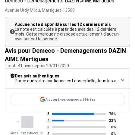
Demeco - Demenagements DAZIN AIME Martigues
Avenue Urdy Milou,
Martigues
13500
Aucune note disponible sur les 12 derniers mois
La note est calculée à partir des avis des 12 derniers
mois. Cette marque ne dispose actuellement d’aucun
avis sur cette période.
Avis pour Demeco - Demenagements DAZIN
AIME Martigues
Total : 41 avis depuis 29/01/2020
Des avis authentiques
Parce que votre confiance est essentielle, tous les avis font l’objet d’une procédure de contrôle rigoureuse, de leur collecte à leur modération, jusqu’à leur mise en ligne, afin de garantir une fiabilité maximale.
Ajouter à vos sources préférées
5
78%
-
4
22%
3
0%
Basé sur les avis des 12
2
0%