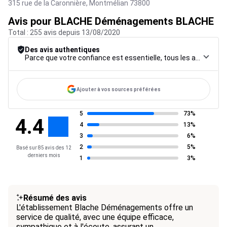
315 rue de la Caronnière,
Montmélian
73800
Avis pour BLACHE Déménagements BLACHE
Total : 255 avis depuis 13/08/2020
Des avis authentiques
Parce que votre confiance est essentielle, tous les avis font l’objet d’une procédure de contrôle rigoureuse, de leur collecte à leur modération, jusqu’à leur mise en ligne, afin de garantir une fiabilité maximale.
Ajouter à vos sources préférées
5
73%
4.4
4
13%
3
6%
2
5%
Basé sur 85 avis des 12
derniers mois
1
3%
Résumé des avis
L'établissement Blache Déménagements offre un
service de qualité, avec une équipe efficace,
sympathique et à l'écoute, assurant un