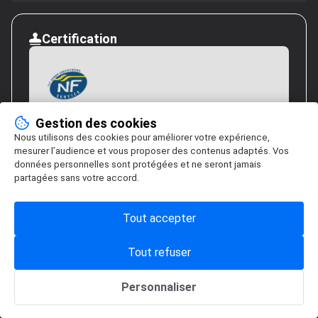
Certification
Avis Vérifiés est certifié par AFNOR. Certification
Gestion des cookies
pour le traitement des "avis en ligne" : "collecte,
Nous utilisons des cookies pour améliorer votre expérience,
modération et restitution des avis".
mesurer l’audience et vous proposer des contenus adaptés. Vos
En savoir plus
données personnelles sont protégées et ne seront jamais
partagées sans votre accord.
Avis soumis à un contrôle.
Voir notre charte de transparence
Tout accepter
Tout refuser
Personnaliser