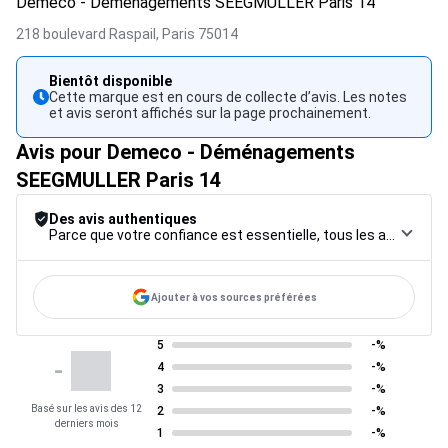
Demeco - Déménagements SEEGMULLER Paris 14
218 boulevard Raspail,
Paris
75014
Bientôt disponible
Cette marque est en cours de collecte d’avis. Les notes
et avis seront affichés sur la page prochainement.
Avis pour Demeco - Déménagements
SEEGMULLER Paris 14
Des avis authentiques
Parce que votre confiance est essentielle, tous les avis font l’objet d’une procédure de contrôle rigoureuse, de leur collecte à leur modération, jusqu’à leur mise en ligne, afin de garantir une fiabilité maximale.
Ajouter à vos sources préférées
5
-%
-
4
-%
3
-%
Basé sur les avis des 12
2
-%
derniers mois
1
-%