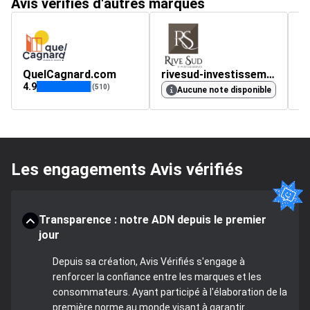
Avis vérifiés d'autres marques
QuelCagnard.com
rivesud-investissements.com
i
4.9
4
(510)
Aucune note disponible
Les engagements Avis vérifiés
Transparence : notre ADN depuis le premier
jour
Depuis sa création, Avis Vérifiés s'engage à
renforcer la confiance entre les marques et les
consommateurs. Ayant participé à l'élaboration de la
première norme au monde visant à garantir