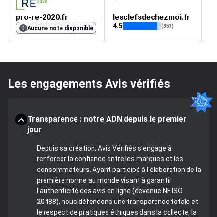
pro-re-2020.fr
lesclefsdechezmoi.fr
D
4.5
4.
(853)
Aucune note disponible
Les engagements Avis vérifiés
Transparence : notre ADN depuis le premier
jour
Depuis sa création, Avis Vérifiés s'engage à
renforcer la confiance entre les marques et les
consommateurs. Ayant participé à l'élaboration de la
première norme au monde visant à garantir
l'authenticité des avis en ligne (devenue NF ISO
20488), nous défendons une transparence totale et
le respect de pratiques éthiques dans la collecte, la