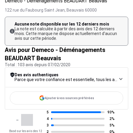
Demeco - Déménagements BEAUDART Beauvais
122 rue du Faubourg Saint Jean,
Beauvais
60000
Aucune note disponible sur les 12 derniers mois
La note est calculée à partir des avis des 12 derniers
mois. Cette marque ne dispose actuellement d’aucun
avis sur cette période.
Avis pour Demeco - Déménagements
BEAUDART Beauvais
Total : 103 avis depuis 07/02/2020
Des avis authentiques
Parce que votre confiance est essentielle, tous les avis font l’objet d’une procédure de contrôle rigoureuse, de leur collecte à leur modération, jusqu’à leur mise en ligne, afin de garantir une fiabilité maximale.
Ajouter à vos sources préférées
5
93%
-
4
2%
3
5%
Basé sur les avis des 12
2
0%