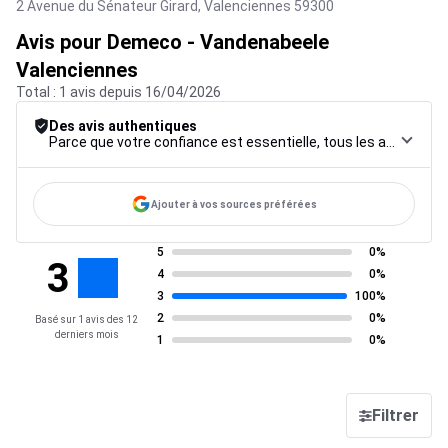
2 Avenue du Sénateur Girard,
Valenciennes
59300
Avis pour Demeco - Vandenabeele
Valenciennes
Total : 1 avis depuis 16/04/2026
Des avis authentiques
Parce que votre confiance est essentielle, tous les avis font l’objet d’une procédure de contrôle rigoureuse, de leur collecte à leur modération, jusqu’à leur mise en ligne, afin de garantir une fiabilité maximale.
Ajouter à vos sources préférées
5
0%
3
4
0%
3
100%
2
0%
Basé sur 1 avis des 12
derniers mois
1
0%
Filtrer