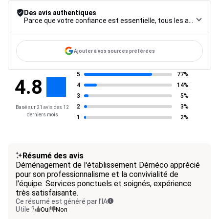
Des avis authentiques
Parce que votre confiance est essentielle, tous les avis font l’objet d’une procédure de contrôle rigoureuse, de leur collecte à leur modération, jusqu’à leur mise en ligne, afin de garantir une fiabilité maximale.
Ajouter à vos sources préférées
5
77%
4.8
4
14%
3
5%
2
3%
Basé sur 21 avis des 12
derniers mois
1
2%
Résumé des avis
Déménagement de l'établissement Déméco apprécié
pour son professionnalisme et la convivialité de
l'équipe. Services ponctuels et soignés, expérience
très satisfaisante.
Ce résumé est généré par l’IA
Utile ?
Oui
Non