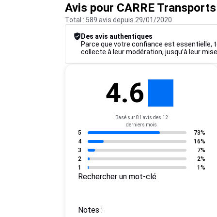
Avis pour CARRE Transport
Total : 589 avis depuis 29/01/2020
Des avis authentiques
Parce que votre confiance est essentielle, t
collecte à leur modération, jusqu’à leur mise
4.6
Basé sur 81 avis des 12
derniers mois
5
73%
4
16%
3
7%
2
2%
1
1%
Rechercher un mot-clé
Notes :