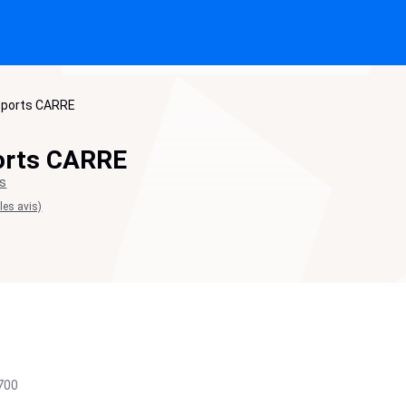
ports CARRE
orts CARRE
ts
 les avis)
700