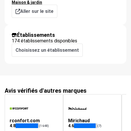
Maison & jardin
Aller sur le site
Établissements
174 établissements disponibles
Choisissez un établissement
Avis vérifiés d'autres marques
rconfort.com
Mirichaud
a
4.8
4.6
(1 648)
(7)