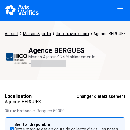
Accueil
Maison & jardin
Illico-travaux.com
Agence BERGUES
Agence BERGUES
Maison & jardin
174 établissements
-
Localisation
Changer d'établissement
Agence BERGUES
35 rue Nationale,
Bergues
59380
Bientôt disponible
Cette marque est en cours de collecte d’avis. Les notes