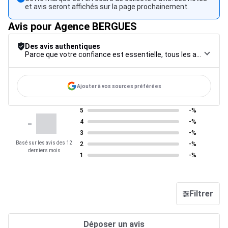
et avis seront affichés sur la page prochainement.
Avis pour Agence BERGUES
Des avis authentiques
Parce que votre confiance est essentielle, tous les avis font l’objet d’une procédure de contrôle rigoureuse, de leur collecte à leur modération, jusqu’à leur mise en ligne, afin de garantir une fiabilité maximale.
Ajouter à vos sources préférées
5
-%
-
4
-%
3
-%
Basé sur les avis des 12
2
-%
derniers mois
1
-%
Filtrer
Déposer un avis