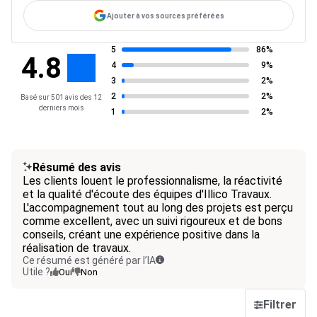
Ajouter à vos sources préférées
5
86%
4.8
4
9%
3
2%
2
2%
Basé sur 501 avis des 12
derniers mois
1
2%
Résumé des avis
Les clients louent le professionnalisme, la réactivité
et la qualité d'écoute des équipes d'Illico Travaux.
L'accompagnement tout au long des projets est perçu
comme excellent, avec un suivi rigoureux et de bons
conseils, créant une expérience positive dans la
réalisation de travaux.
Ce résumé est généré par l’IA
Utile ?
Oui
Non
Filtrer