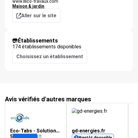
www.illico-travaux.com
Maison & jardin
Aller sur le site
Établissements
174 établissements disponibles
Choisissez un établissement
Avis vérifiés d'autres marques
Eco-Tabs - Solutions écologique de traitement des eaux usées
gd-energies.fr
m
5
4.
(7)
Bientôt disponible