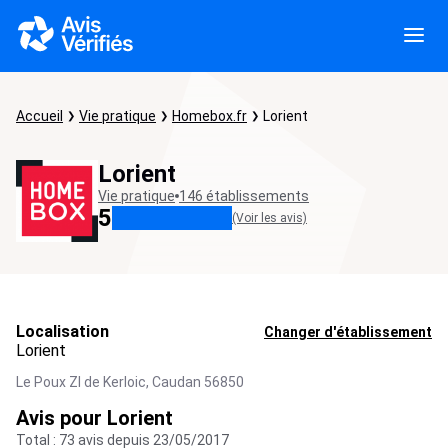
Accueil
Vie pratique
Homebox.fr
Lorient
Lorient
Vie pratique
146 établissements
5
(Voir les avis)
Localisation
Changer d'établissement
Lorient
Le Poux ZI de Kerloic,
Caudan
56850
Avis pour Lorient
Total : 73 avis depuis 23/05/2017