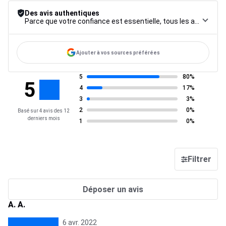
Des avis authentiques
Parce que votre confiance est essentielle, tous les avis font l’objet d’une procédure de contrôle rigoureuse, de leur collecte à leur modération, jusqu’à leur mise en ligne, afin de garantir une fiabilité maximale.
Ajouter à vos sources préférées
5
80%
5
4
17%
3
3%
2
0%
Basé sur 4 avis des 12
derniers mois
1
0%
Filtrer
Déposer un avis
A. A.
6 avr. 2022