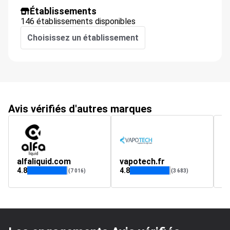
Établissements
146 établissements disponibles
Choisissez un établissement
Avis vérifiés d'autres marques
alfaliquid.com
vapotech.fr
p
4.8
4.8
4.
(7 016)
(3 683)