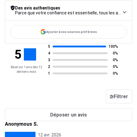
Des avis authentiques
Parce que votre confiance est essentielle, tous les avis font l’objet d’une procédure de contrôle rigoureuse, de leur collecte à leur modération, jusqu’à leur mise en ligne, afin de garantir une fiabilité maximale.
Ajouter à vos sources préférées
5
100%
5
4
0%
3
0%
2
0%
Basé sur 1 avis des 12
derniers mois
1
0%
Filtrer
Déposer un avis
Anonymous S.
12 avr. 2026