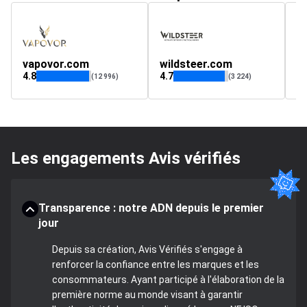
vapovor.com
wildsteer.com
l
4.8
4.7
4.
(12 996)
(3 224)
Les engagements Avis vérifiés
Transparence : notre ADN depuis le premier
jour
Depuis sa création, Avis Vérifiés s'engage à
renforcer la confiance entre les marques et les
consommateurs. Ayant participé à l'élaboration de la
première norme au monde visant à garantir