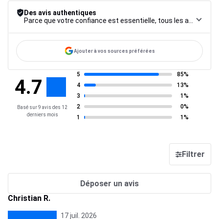
Des avis authentiques
Parce que votre confiance est essentielle, tous les avis font l’objet d’une procédure de contrôle rigoureuse, de leur collecte à leur modération, jusqu’à leur mise en ligne, afin de garantir une fiabilité maximale.
Ajouter à vos sources préférées
5
85%
4.7
4
13%
3
1%
2
0%
Basé sur 9 avis des 12
derniers mois
1
1%
Filtrer
Déposer un avis
Christian R.
17 juil. 2026