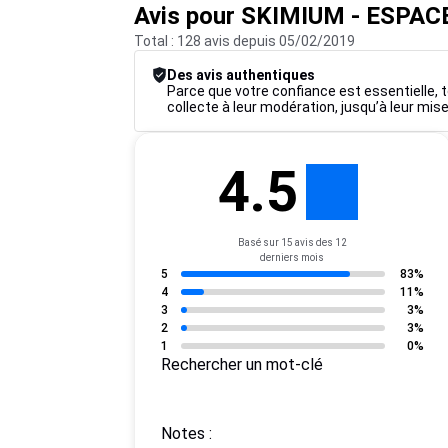
Avis pour SKIMIUM - ESPAC
Total : 128 avis depuis 05/02/2019
Des avis authentiques
Parce que votre confiance est essentielle, t
collecte à leur modération, jusqu’à leur mise
4.5
Basé sur 15 avis des 12
derniers mois
5
83%
4
11%
3
3%
2
3%
1
0%
Rechercher un mot-clé
Notes :