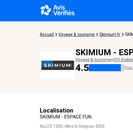
Accueil
Voyage & tourisme
Skimium.fr
SKI
SKIMIUM - ES
Voyage & tourisme
293 établ
4.5
(Voir
Localisation
SKIMIUM - ESPACE FUN
ALLOS 1500,
Allos le Seignus
4260