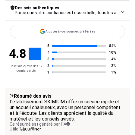
Des avis authentiques
Parce que votre confiance est essentielle, tous les avis font l’objet d’une procédure de contrôle rigoureuse, de leur collecte à leur modération, jusqu’à leur mise en ligne, afin de garantir une fiabilité maximale.
Ajouter à vos sources préférées
5
84%
4.8
4
10%
3
4%
2
2%
Basé sur 29 avis des 12
derniers mois
1
1%
Résumé des avis
L'établissement SKIMIUM offre un service rapide et
un accueil chaleureux, avec un personnel compétent
et à l'écoute. Les clients apprécient la qualité du
matériel et les conseils avisés.
Ce résumé est généré par l’IA
Utile ?
Oui
Non