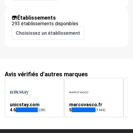
Établissements
293 établissements disponibles
Choisissez un établissement
Avis vérifiés d'autres marques
unicstay.com
marcovasco.fr
h
4.6
5
4.
(25)
(1 666)