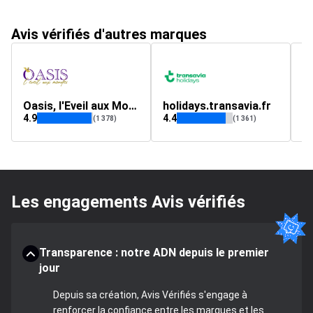
Avis vérifiés d'autres marques
Oasis, l'Eveil aux Mondes
holidays.transavia.fr
a
4.9
4.4
(1 378)
(1 361)
Les engagements Avis vérifiés
Transparence : notre ADN depuis le premier
jour
Depuis sa création, Avis Vérifiés s'engage à
renforcer la confiance entre les marques et les