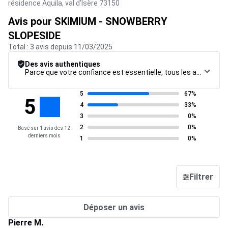
résidence Aquila,
val d'Isère
73150
Avis pour SKIMIUM - SNOWBERRY
SLOPESIDE
Total : 3 avis depuis 11/03/2025
Des avis authentiques
Parce que votre confiance est essentielle, tous les avis font l’objet d’une procédure de contrôle rigoureuse, de leur collecte à leur modération, jusqu’à leur mise en ligne, afin de garantir une fiabilité maximale.
5
67%
5
4
33%
3
0%
2
0%
Basé sur 1 avis des 12
derniers mois
1
0%
Filtrer
Déposer un avis
Pierre M.