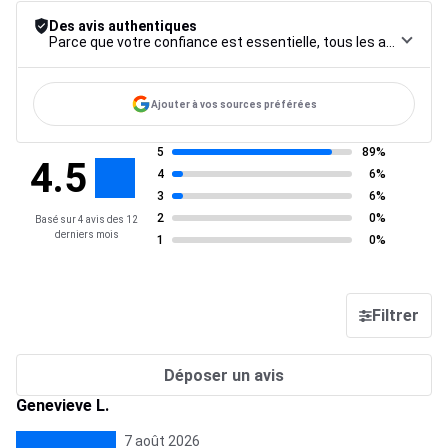
Des avis authentiques
Parce que votre confiance est essentielle, tous les avis font l’objet d’une procédure de contrôle rigoureuse, de leur collecte à leur modération, jusqu’à leur mise en ligne, afin de garantir une fiabilité maximale.
Ajouter à vos sources préférées
5
89%
4.5
4
6%
3
6%
2
0%
Basé sur 4 avis des 12
derniers mois
1
0%
Filtrer
Déposer un avis
Genevieve L.
7 août 2026