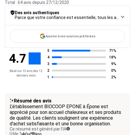
Total : 64 avis depuis 27/12/2020
Des avis authentiques
Parce que votre confiance est essentielle, tous les avis font l’objet d’une procédure de contrôle rigoureuse, de leur collecte à leur modération, jusqu’à leur mise en ligne, afin de garantir une fiabilité maximale.
Ajouter à vos sources préférées
5
71%
4.7
4
18%
3
9%
2
0%
Basé sur 13 avis des 12
derniers mois
1
2%
Résumé des avis
L'établissement BIOCOOP EPONE à Épone est
apprécié pour son accueil chaleureux et ses produits
de qualité. Les clients soulignent une expérience
d'achat satisfaisante et une bonne organisation.
Ce résumé est généré par l’IA
Utile ?
Oui
Non