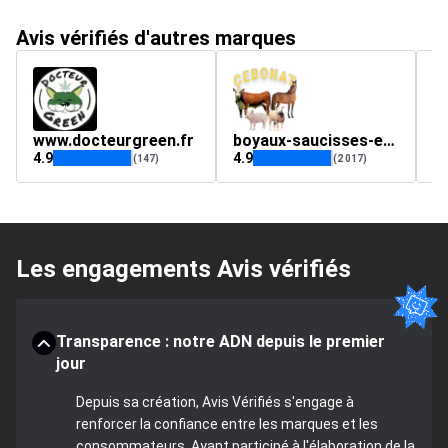
Avis vérifiés d'autres marques
www.docteurgreen.fr
boyaux-saucisses-epices-conserves.com
vi
4.9
4.9
4.
(147)
(2 017)
Les engagements Avis vérifiés
Transparence : notre ADN depuis le premier
jour
Depuis sa création, Avis Vérifiés s'engage à
renforcer la confiance entre les marques et les
consommateurs. Ayant participé à l'élaboration de la