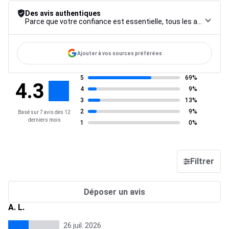
Des avis authentiques
Parce que votre confiance est essentielle, tous les avis font l’objet d’une procédure de contrôle rigoureuse, de leur collecte à leur modération, jusqu’à leur mise en ligne, afin de garantir une fiabilité maximale.
Ajouter à vos sources préférées
5
69%
4.3
4
9%
3
13%
2
9%
Basé sur 7 avis des 12
derniers mois
1
0%
Filtrer
Déposer un avis
A. L.
26 juil. 2026