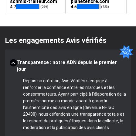
schmid-traiteur.com
planetencre.com
a
4.7
4.5
4.
(299)
(723)
Les engagements Avis vérifiés
Transparence : notre ADN depuis le premier
jour
Depuis sa création, Avis Vérifiés s'engage à
renforcer la confiance entre les marques et les
consommateurs. Ayant participé à l'élaboration de la
première norme au monde visant à garantir
l'authenticité des avis en ligne (devenue NF ISO
20488), nous défendons une transparence totale et
le respect de pratiques éthiques dans la collecte, la
modération et la publication des avis clients.