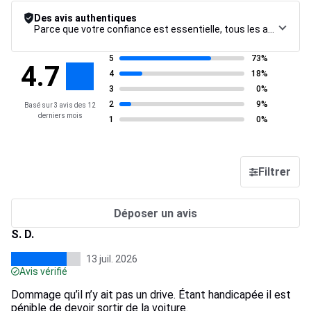
Des avis authentiques
Parce que votre confiance est essentielle, tous les avis font l’objet d’une procédure de contrôle rigoureuse, de leur collecte à leur modération, jusqu’à leur mise en ligne, afin de garantir une fiabilité maximale.
5
73%
4.7
4
18%
3
0%
2
9%
Basé sur 3 avis des 12
derniers mois
1
0%
Filtrer
Déposer un avis
S. D.
13 juil. 2026
Avis vérifié
Dommage qu’il n’y ait pas un drive. Étant handicapée il est
pénible de devoir sortir de la voiture.