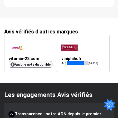
Avis vérifiés d'autres marques
vitamin-22.com
viniphile.fr
S
4.1
4.
(10 016)
Aucune note disponible
Les engagements Avis vérifiés
Transparence : notre ADN depuis le premier