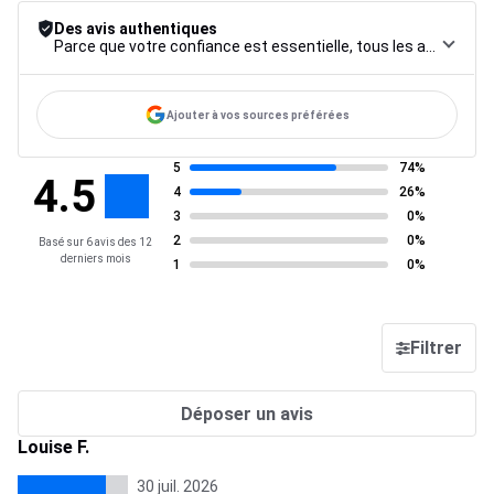
Des avis authentiques
Parce que votre confiance est essentielle, tous les avis font l’objet d’une procédure de contrôle rigoureuse, de leur collecte à leur modération, jusqu’à leur mise en ligne, afin de garantir une fiabilité maximale.
Ajouter à vos sources préférées
5
74%
4.5
4
26%
3
0%
2
0%
Basé sur 6 avis des 12
derniers mois
1
0%
Filtrer
Déposer un avis
Louise F.
30 juil. 2026