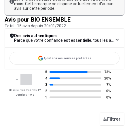
mois. Cette marque ne dispose actuellement d’aucun
avis sur cette période.
Avis pour BIO ENSEMBLE
Total : 15 avis depuis 20/01/2022
Des avis authentiques
Parce que votre confiance est essentielle, tous les avis font l’objet d’une procédure de contrôle rigoureuse, de leur collecte à leur modération, jusqu’à leur mise en ligne, afin de garantir une fiabilité maximale.
Ajouter à vos sources préférées
5
73%
-
4
20%
3
7%
Basé sur les avis des 12
2
0%
derniers mois
1
0%
Filtrer