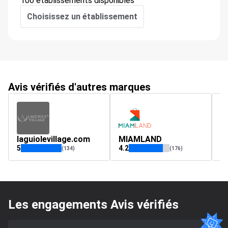
100 établissements disponibles
Choisissez un établissement
Avis vérifiés d'autres marques
laguiolevillage.com
MIAMLAND
a
5
4.2
4.
(134)
(176)
Les engagements Avis vérifiés