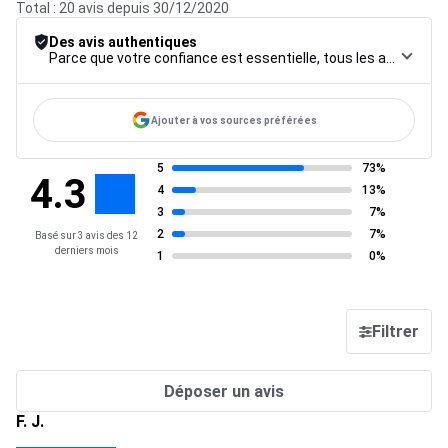
Total : 20 avis depuis 30/12/2020
Des avis authentiques
Parce que votre confiance est essentielle, tous les avis font l’objet d’une procédure de contrôle rigoureuse, de leur collecte à leur modération, jusqu’à leur mise en ligne, afin de garantir une fiabilité maximale.
Ajouter à vos sources préférées
5
73%
4.3
4
13%
3
7%
2
7%
Basé sur 3 avis des 12
derniers mois
1
0%
Filtrer
Déposer un avis
F. J.