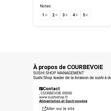
Notes :
1
★
2
★
3
★
4
★
5
★
À propos de COURBEVOIE
SUSHI SHOP MANAGEMENT
Sushi Shop leader de la livraison de sushi à 
Contact
,
COURBEVOIE
00000
www.sushishop.fr
Alimentation et Gastronomie
Aller sur le site