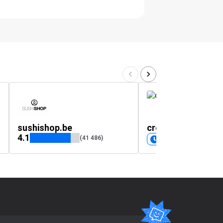
sushishop.be
croq-kilos.com
4.1
(41 486)
Bientôt disponible