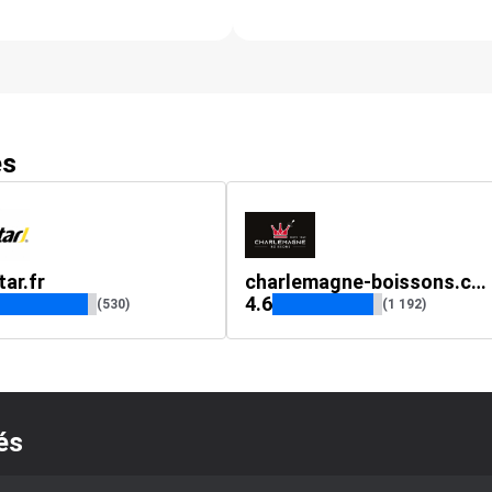
es
tar.fr
charlemagne-boissons.com
4.6
(530)
(1 192)
és