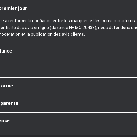
premier jour
age à renforcer la confiance entre les marques et les consommateurs. A
henticité des avis en ligne (devenue NF ISO 20488), nous défendons un
modération et la publication des avis clients.
fiance
nforme
sparente
iance