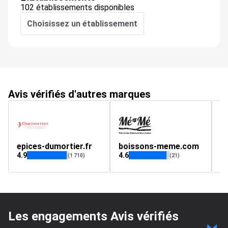
102 établissements disponibles
Choisissez un établissement
Avis vérifiés d'autres marques
epices-dumortier.fr
boissons-meme.com
w
4.9
4.6
5
(1 710)
(21)
Les engagements Avis vérifiés