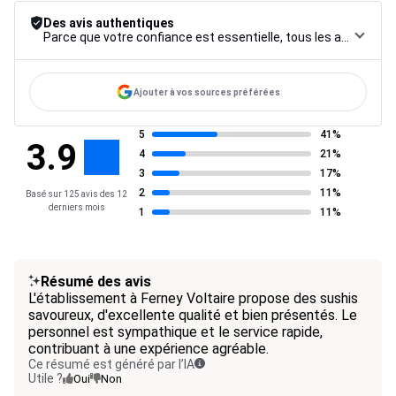
Des avis authentiques
Parce que votre confiance est essentielle, tous les avis font l’objet d’une procédure de contrôle rigoureuse, de leur collecte à leur modération, jusqu’à leur mise en ligne, afin de garantir une fiabilité maximale.
Ajouter à vos sources préférées
5
41%
3.9
4
21%
3
17%
2
11%
Basé sur 125 avis des 12
derniers mois
1
11%
Résumé des avis
L'établissement à Ferney Voltaire propose des sushis
savoureux, d'excellente qualité et bien présentés. Le
personnel est sympathique et le service rapide,
contribuant à une expérience agréable.
Ce résumé est généré par l’IA
Utile ?
Oui
Non