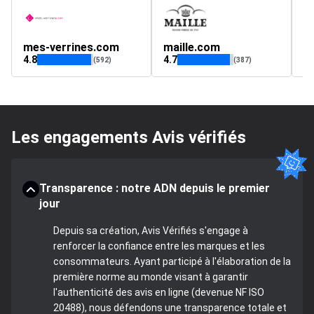
mes-verrines.com
maille.com
j
4.8
4.7
4.
(592)
(387)
Les engagements Avis vérifiés
Transparence : notre ADN depuis le premier
jour
Depuis sa création, Avis Vérifiés s'engage à
renforcer la confiance entre les marques et les
consommateurs. Ayant participé à l'élaboration de la
première norme au monde visant à garantir
l'authenticité des avis en ligne (devenue NF ISO
20488), nous défendons une transparence totale et