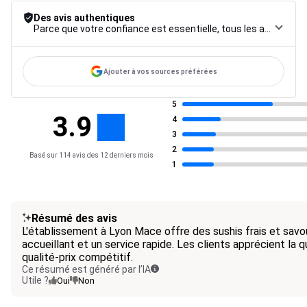
Des avis authentiques
Parce que votre confiance est essentielle, tous les avis font l’objet d’une procédure de contrôle rigoureuse, de leur collecte à leur modération, jusqu’à leur mise en ligne, afin de garantir une fiabilité maximale.
Ajouter à vos sources préférées
5
3.9
4
3
2
Basé sur 114 avis des 12 derniers mois
1
Résumé des avis
L'établissement à Lyon Mace offre des sushis frais et savo
accueillant et un service rapide. Les clients apprécient la q
qualité-prix compétitif.
Ce résumé est généré par l’IA
Utile ?
Oui
Non