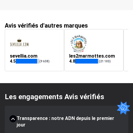
Avis vérifiés d'autres marques
sevellia.com
les2marmottes.com
l
4.5
4.8
4.
(9 638)
(21 103)
Les engagements Avis vérifiés
Transparence : notre ADN depuis le premier
jour