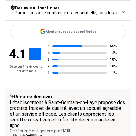
Des avis authentiques
Parce que votre confiance est essentielle, tous les avis font l’objet d’une procédure de contrôle rigoureuse, de leur collecte à leur modération, jusqu’à leur mise en ligne, afin de garantir une fiabilité maximale.
Ajouter à vos sources préférées
5
55%
4.1
4
14%
3
10%
2
10%
Basé sur 74 avis des 12
derniers mois
1
11%
Résumé des avis
L'établissement à Saint-Germain-en-Laye propose des
produits frais et de qualité, avec un accueil agréable
et un service efficace. Les clients apprécient les
recettes créatives et la facilité de commande en
ligne.
Ce résumé est généré par l’IA
Utile ?
Oui
Non