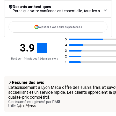
Des avis authentiques
Parce que votre confiance est essentielle, tous les avis font l’objet d’une procédure de contrôle rigoureuse, de leur collecte à leur modération, jusqu’à leur mise en ligne, afin de garantir une fiabilité maximale.
Ajouter à vos sources préférées
5
3.9
4
3
2
Basé sur 114 avis des 12 derniers mois
1
Résumé des avis
L'établissement à Lyon Mace offre des sushis frais et savo
accueillant et un service rapide. Les clients apprécient la q
qualité-prix compétitif.
Ce résumé est généré par l’IA
Utile ?
Oui
Non