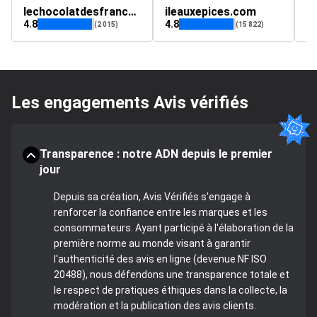
lechocolatdesfrancais.fr
ileauxepices.com
ye
4.8
4.8
4
(2 015)
(15 822)
Les engagements Avis vérifiés
Transparence : notre ADN depuis le premier
jour
Depuis sa création, Avis Vérifiés s'engage à
renforcer la confiance entre les marques et les
consommateurs. Ayant participé à l'élaboration de la
première norme au monde visant à garantir
l'authenticité des avis en ligne (devenue NF ISO
20488), nous défendons une transparence totale et
le respect de pratiques éthiques dans la collecte, la
modération et la publication des avis clients.