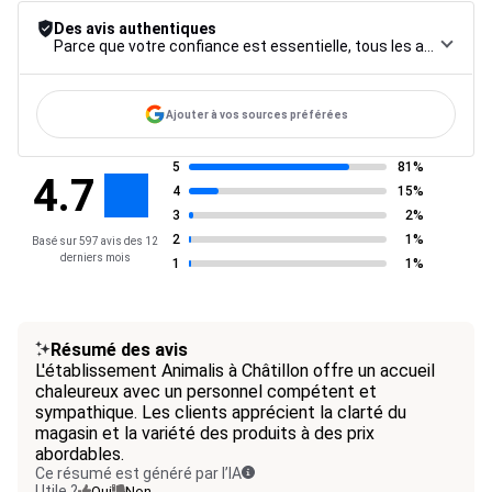
Des avis authentiques
Parce que votre confiance est essentielle, tous les avis font l’objet d’une procédure de contrôle rigoureuse, de leur collecte à leur modération, jusqu’à leur mise en ligne, afin de garantir une fiabilité maximale.
Ajouter à vos sources préférées
5
81%
4.7
4
15%
3
2%
2
1%
Basé sur 597 avis des 12
derniers mois
1
1%
Résumé des avis
L'établissement Animalis à Châtillon offre un accueil
chaleureux avec un personnel compétent et
sympathique. Les clients apprécient la clarté du
magasin et la variété des produits à des prix
abordables.
Ce résumé est généré par l’IA
Utile ?
Oui
Non