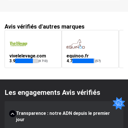
Avis vérifiés d'autres marques
vivelelevage.com
equinoo.fr
c
3.9
4.7
4.
(8 713)
(57)
Les engagements Avis vérifiés
Transparence : notre ADN depuis le premier
jour