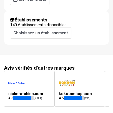
Établissements
140 établissements disponibles
Choisissez un établissement
Avis vérifiés d'autres marques
niche-a-chien.com
kokoonshop.com
v
4.3
4.5
1.
(6 904)
(281)