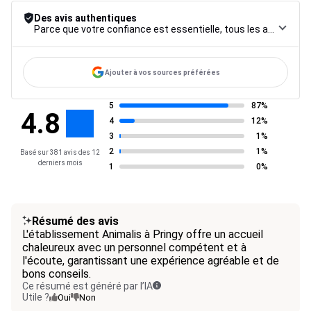
Des avis authentiques
Parce que votre confiance est essentielle, tous les avis font l’objet d’une procédure de contrôle rigoureuse, de leur collecte à leur modération, jusqu’à leur mise en ligne, afin de garantir une fiabilité maximale.
Ajouter à vos sources préférées
5
87%
4.8
4
12%
3
1%
2
1%
Basé sur 381 avis des 12
derniers mois
1
0%
Résumé des avis
L'établissement Animalis à Pringy offre un accueil
chaleureux avec un personnel compétent et à
l'écoute, garantissant une expérience agréable et de
bons conseils.
Ce résumé est généré par l’IA
Utile ?
Oui
Non