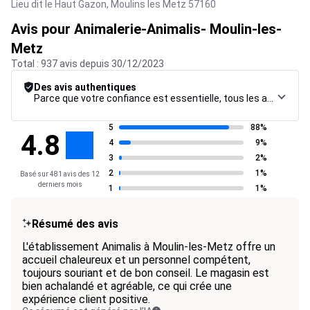
Lieu dit le Haut Gazon,
Moulins les Metz
57160
Avis pour Animalerie-Animalis- Moulin-les-
Metz
Total : 937 avis depuis 30/12/2023
Des avis authentiques
Parce que votre confiance est essentielle, tous les avis font l’objet d’une procédure de contrôle rigoureuse, de leur collecte à leur modération, jusqu’à leur mise en ligne, afin de garantir une fiabilité maximale.
5
88%
4.8
4
9%
3
2%
2
1%
Basé sur 481 avis des 12
derniers mois
1
1%
Résumé des avis
L'établissement Animalis à Moulin-les-Metz offre un
accueil chaleureux et un personnel compétent,
toujours souriant et de bon conseil. Le magasin est
bien achalandé et agréable, ce qui crée une
expérience client positive.