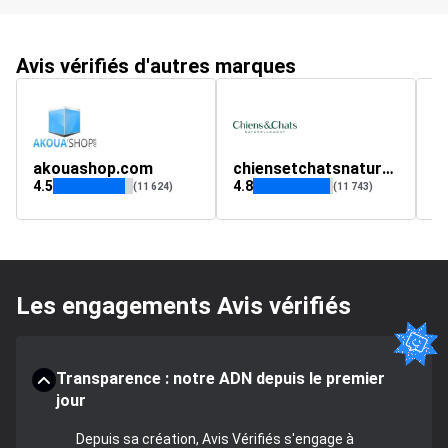
Avis vérifiés d'autres marques
akouashop.com
chiensetchatsnaturellement.com
ni
4.5
4.8
4.
(11 624)
(11 743)
Les engagements Avis vérifiés
Transparence : notre ADN depuis le premier
jour
Depuis sa création, Avis Vérifiés s'engage à