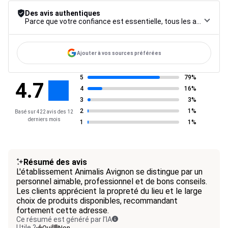
Des avis authentiques
Parce que votre confiance est essentielle, tous les avis font l’objet d’une procédure de contrôle rigoureuse, de leur collecte à leur modération, jusqu’à leur mise en ligne, afin de garantir une fiabilité maximale.
Ajouter à vos sources préférées
5
79%
4.7
4
16%
3
3%
2
1%
Basé sur 422 avis des 12
derniers mois
1
1%
Résumé des avis
L'établissement Animalis Avignon se distingue par un
personnel aimable, professionnel et de bons conseils.
Les clients apprécient la propreté du lieu et le large
choix de produits disponibles, recommandant
fortement cette adresse.
Ce résumé est généré par l’IA
Utile ?
Oui
Non