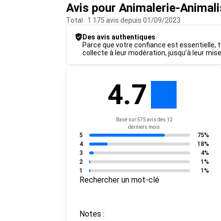
Avis pour Animalerie-Animal
Total : 1 175 avis depuis 01/09/2023
Des avis authentiques
Parce que votre confiance est essentielle, t
collecte à leur modération, jusqu’à leur mise
4.7
Basé sur 575 avis des 12
derniers mois
5
75%
4
18%
3
4%
2
1%
1
1%
Rechercher un mot-clé
Notes :