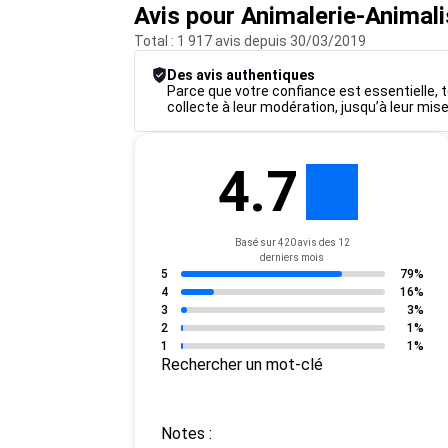
Avis pour Animalerie-Animal
Total : 1 917 avis depuis 30/03/2019
Des avis authentiques
Parce que votre confiance est essentielle, t
collecte à leur modération, jusqu’à leur mise
4.7
Basé sur 420 avis des 12
derniers mois
5
79%
4
16%
3
3%
2
1%
1
1%
Rechercher un mot-clé
Notes :