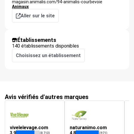
magasin.animalis.com/94-animalis-courbevoie
Animaux
Aller sur le site
Établissements
140 établissements disponibles
Choisissez un établissement
Avis vérifiés d'autres marques
vivelelevage.com
naturanimo.com
o
3.9
4.8
4.
(8 713)
(971)