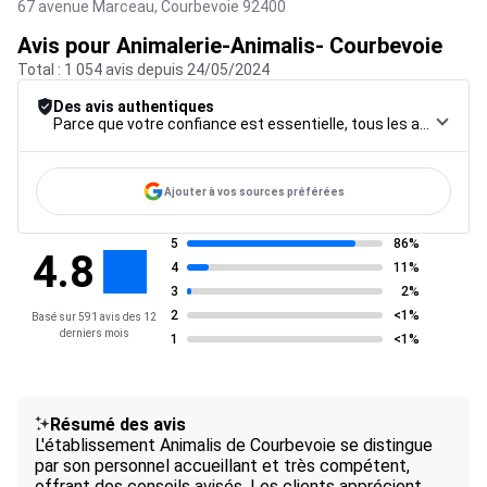
67 avenue Marceau,
Courbevoie
92400
Avis pour Animalerie-Animalis- Courbevoie
Total : 1 054 avis depuis 24/05/2024
Des avis authentiques
Parce que votre confiance est essentielle, tous les avis font l’objet d’une procédure de contrôle rigoureuse, de leur collecte à leur modération, jusqu’à leur mise en ligne, afin de garantir une fiabilité maximale.
Ajouter à vos sources préférées
5
86%
4.8
4
11%
3
2%
2
<1%
Basé sur 591 avis des 12
derniers mois
1
<1%
Résumé des avis
L'établissement Animalis de Courbevoie se distingue
par son personnel accueillant et très compétent,
offrant des conseils avisés. Les clients apprécient