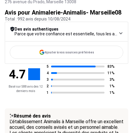
276 avenue du Prado,
Marseille
13008
Avis pour Animalerie-Animalis- Marseille08
Total : 992 avis depuis 10/08/2024
Des avis authentiques
Parce que votre confiance est essentielle, tous les avis font l’objet d’une procédure de contrôle rigoureuse, de leur collecte à leur modération, jusqu’à leur mise en ligne, afin de garantir une fiabilité maximale.
Ajouter à vos sources préférées
5
83%
4.7
4
11%
3
3%
2
1%
Basé sur 588 avis des 12
derniers mois
1
1%
Résumé des avis
L'établissement Animalis à Marseille offre un excellent
accueil, des conseils avisés et un personnel aimable.
Les clients apprécient la diversité des produits et la