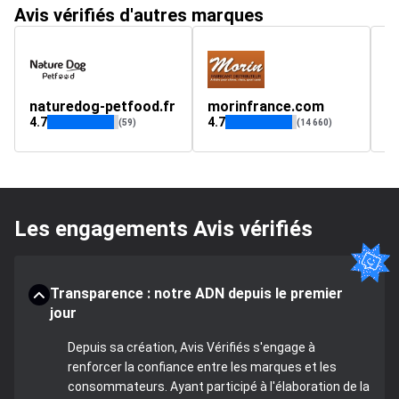
Avis vérifiés d'autres marques
naturedog-petfood.fr
morinfrance.com
al
4.7
4.7
4.
(59)
(14 660)
Les engagements Avis vérifiés
Transparence : notre ADN depuis le premier
jour
Depuis sa création, Avis Vérifiés s'engage à
renforcer la confiance entre les marques et les
consommateurs. Ayant participé à l'élaboration de la