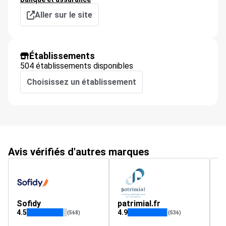
Aller sur le site
Établissements
504 établissements disponibles
Choisissez un établissement
Avis vérifiés d'autres marques
Sofidy
patrimial.fr
a
4.5
4.9
4.
(568)
(536)