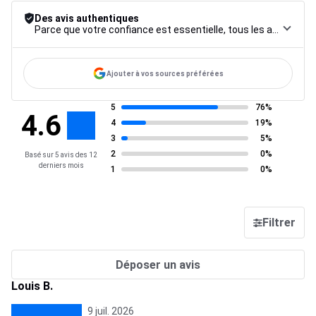
Des avis authentiques
Parce que votre confiance est essentielle, tous les avis font l’objet d’une procédure de contrôle rigoureuse, de leur collecte à leur modération, jusqu’à leur mise en ligne, afin de garantir une fiabilité maximale.
Ajouter à vos sources préférées
5
76%
4.6
4
19%
3
5%
2
0%
Basé sur 5 avis des 12
derniers mois
1
0%
Filtrer
Déposer un avis
Louis B.
9 juil. 2026