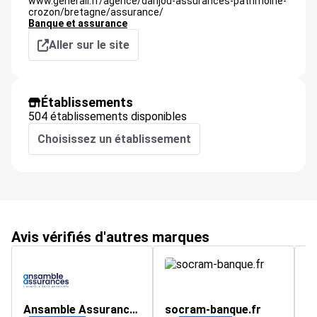
www.generali.fr/agence/danjou-assurances-patrimoine-
crozon/bretagne/assurance/
Banque et assurance
Aller sur le site
Établissements
504 établissements disponibles
Choisissez un établissement
Avis vérifiés d'autres marques
Ansamble Assurances
socram-banque.fr
M