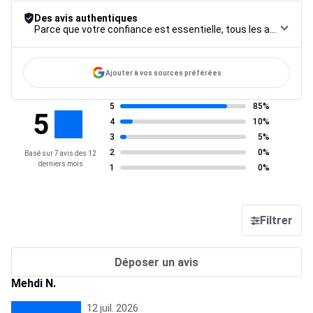
Des avis authentiques
Parce que votre confiance est essentielle, tous les avis font l’objet d’une procédure de contrôle rigoureuse, de leur collecte à leur modération, jusqu’à leur mise en ligne, afin de garantir une fiabilité maximale.
Ajouter à vos sources préférées
5
85%
5
4
10%
3
5%
2
0%
Basé sur 7 avis des 12
derniers mois
1
0%
Filtrer
Déposer un avis
Mehdi N.
12 juil. 2026