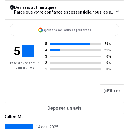
Des avis authentiques
Parce que votre confiance est essentielle, tous les avis font l’objet d’une procédure de contrôle rigoureuse, de leur collecte à leur modération, jusqu’à leur mise en ligne, afin de garantir une fiabilité maximale.
Ajouter à vos sources préférées
5
79%
5
4
21%
3
0%
2
0%
Basé sur 2 avis des 12
derniers mois
1
0%
Filtrer
Déposer un avis
Gilles M.
14 oct. 2025