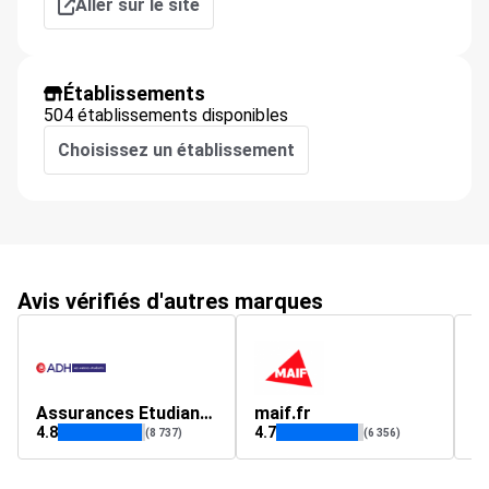
Aller sur le site
Établissements
504 établissements disponibles
Choisissez un établissement
Avis vérifiés d'autres marques
Assurances Etudiants by ADH
maif.fr
c
4.8
4.7
4.
(8 737)
(6 356)