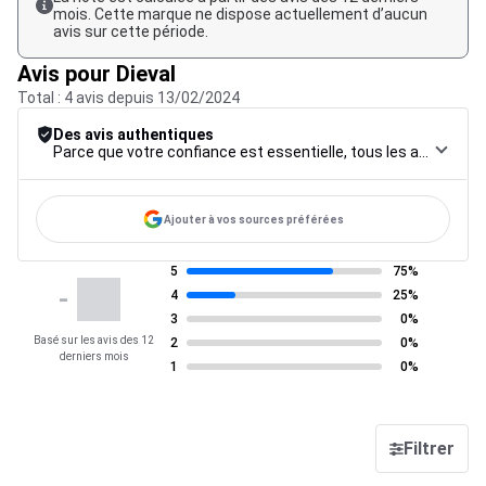
mois. Cette marque ne dispose actuellement d’aucun
avis sur cette période.
Avis pour Dieval
Total : 4 avis depuis 13/02/2024
Des avis authentiques
Parce que votre confiance est essentielle, tous les avis font l’objet d’une procédure de contrôle rigoureuse, de leur collecte à leur modération, jusqu’à leur mise en ligne, afin de garantir une fiabilité maximale.
Ajouter à vos sources préférées
5
75%
-
4
25%
3
0%
Basé sur les avis des 12
2
0%
derniers mois
1
0%
Filtrer