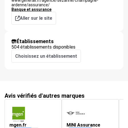
www.generali.fr/agence/sezanne/champagne-
ardenne/assurance/
Banque et assurance
Aller sur le site
Établissements
504 établissements disponibles
Choisissez un établissement
Avis vérifiés d'autres marques
mgen.fr
MINI Assurance
z