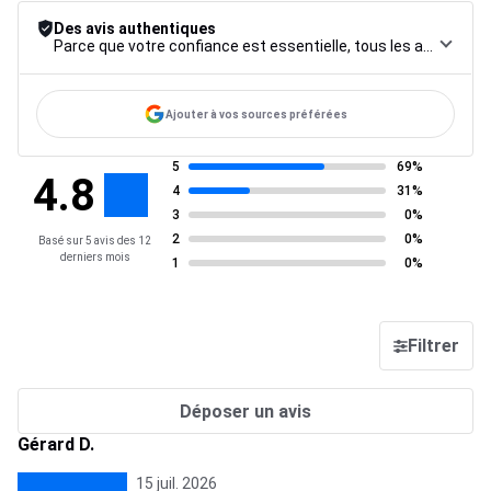
Des avis authentiques
Parce que votre confiance est essentielle, tous les avis font l’objet d’une procédure de contrôle rigoureuse, de leur collecte à leur modération, jusqu’à leur mise en ligne, afin de garantir une fiabilité maximale.
Ajouter à vos sources préférées
5
69%
4.8
4
31%
3
0%
2
0%
Basé sur 5 avis des 12
derniers mois
1
0%
Filtrer
Déposer un avis
Gérard D.
15 juil. 2026