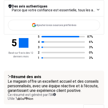
Des avis authentiques
Parce que votre confiance est essentielle, tous les avis font l’objet d’une procédure de contrôle rigoureuse, de leur collecte à leur modération, jusqu’à leur mise en ligne, afin de garantir une fiabilité maximale.
Ajouter à vos sources préférées
5
87%
5
4
6%
3
3%
2
0%
Basé sur 9 avis des 12
derniers mois
1
3%
Résumé des avis
Le magasin offre un excellent accueil et des conseils
personnalisés, avec une équipe réactive et à l'écoute,
garantissant une expérience client positive.
Ce résumé est généré par l’IA
Utile ?
Oui
Non