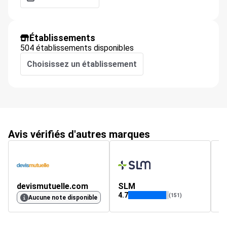
Établissements
504 établissements disponibles
Choisissez un établissement
Avis vérifiés d'autres marques
devismutuelle.com
SLM
le
4.7
4.
(151)
Aucune note disponible