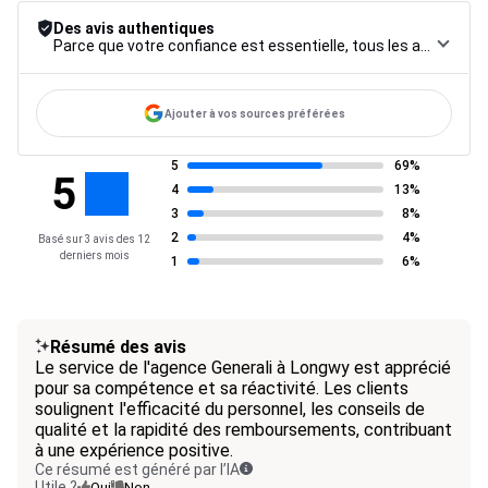
Des avis authentiques
Parce que votre confiance est essentielle, tous les avis font l’objet d’une procédure de contrôle rigoureuse, de leur collecte à leur modération, jusqu’à leur mise en ligne, afin de garantir une fiabilité maximale.
Ajouter à vos sources préférées
5
69%
5
4
13%
3
8%
2
4%
Basé sur 3 avis des 12
derniers mois
1
6%
Résumé des avis
Le service de l'agence Generali à Longwy est apprécié
pour sa compétence et sa réactivité. Les clients
soulignent l'efficacité du personnel, les conseils de
qualité et la rapidité des remboursements, contribuant
à une expérience positive.
Ce résumé est généré par l’IA
Utile ?
Oui
Non