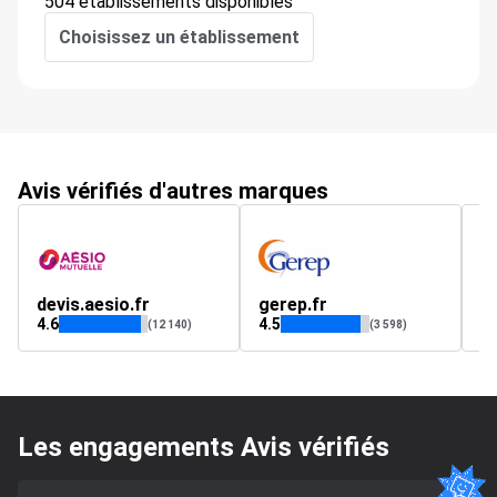
504 établissements disponibles
Choisissez un établissement
Avis vérifiés d'autres marques
devis.aesio.fr
gerep.fr
c
4.6
4.5
4.
(12 140)
(3 598)
Les engagements Avis vérifiés