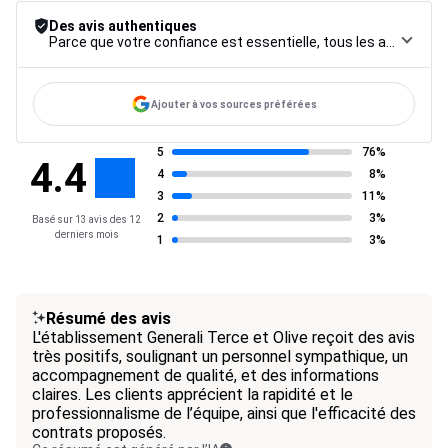
Des avis authentiques
Parce que votre confiance est essentielle, tous les avis font l’objet d’une procédure de contrôle rigoureuse, de leur collecte à leur modération, jusqu’à leur mise en ligne, afin de garantir une fiabilité maximale.
Ajouter à vos sources préférées
5
76%
4.4
4
8%
3
11%
2
3%
Basé sur 13 avis des 12
derniers mois
1
3%
Résumé des avis
L'établissement Generali Terce et Olive reçoit des avis
très positifs, soulignant un personnel sympathique, un
accompagnement de qualité, et des informations
claires. Les clients apprécient la rapidité et le
professionnalisme de l’équipe, ainsi que l'efficacité des
contrats proposés.